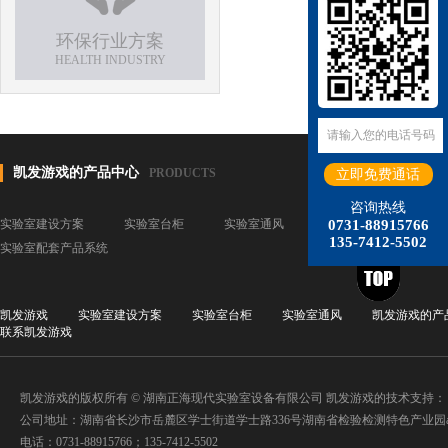
环保行业方案
HEALTH INDUSTRY
凯发游戏的产品中心
PRODUCTS
咨询热线
实验室建设方案
实验室台柜
实验室通风
洁净室装修
气体
0731-88915766
135-7412-5502
实验室配套产品系统
凯发游戏
实验室建设方案
实验室台柜
实验室通风
凯发游戏的产
联系凯发游戏
凯发游戏的版权所有 © 湖南正海现代实验室设备有限公司 凯发游戏的技术支持：
公司地址：湖南省长沙市岳麓区学士街道学士路336号湖南省检验检测特色产业园a
电话：0731-88915766；135-7412-5502