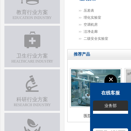
压差表
教育行业方案
理化实验室
EDUCATION INDUSTRY
空调机房
洁净走廊
二级安全实验室
推荐产品
卫生行业方案
HEALTHCARE INDUSTRY
在线客服
科研行业方案
RESEARCH INDUSTRY
业务部
医院检测中心