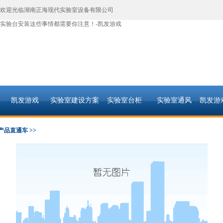
欢迎光临湖南正海现代实验室设备有限公司
实验台安装这些事情都需要你注意！-凯发游戏
凯发游戏
实验室建设方案
实验室台柜
实验室通风
凯发游
产品直通车 >>