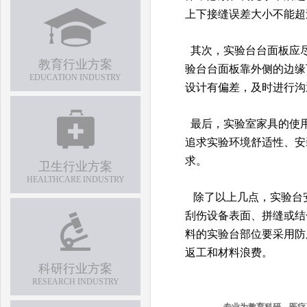
上下接缝误差大小不能超
其次，实验台台面板应
教育行业方案
验台台面板靠外侧的边缘
EDUCATION INDUSTRY
设计有偏差，及时进行沟
最后，实验室家具的使
追求实验环境舒适性、安
求。
卫生行业方案
HEALTHCARE INDUSTRY
除了以上几点，实验台
刮伤设备表面、拼缝或结
料的实验台部位要采用防
返工和材料浪费。
科研行业方案
RESEARCH INDUSTRY