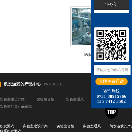
业务部
医院检测中心
凯发游戏的产品中心
PRODUCTS
咨询热线
0731-88915766
实验室建设方案
实验室台柜
实验室通风
洁净室装修
气体
135-7412-5502
实验室配套产品系统
凯发游戏
实验室建设方案
实验室台柜
实验室通风
凯发游戏的产
联系凯发游戏