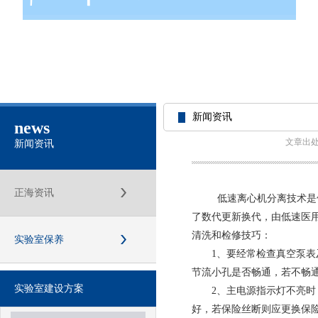
新闻资讯
news
文章出
新闻资讯
正海资讯
低速离心机分离技术是
了数代更新换代，由低速医
清洗和检修技巧：
实验室保养
1、要经常检查真空泵表及
节流小孔是否畅通，若不畅
实验室建设方案
2、主电源指示灯不亮时，
好，若保险丝断则应更换保