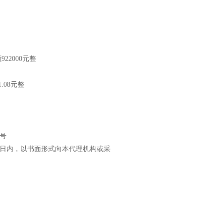
2000元整
08元整
号
日内，以书面形式向本代理机构或采