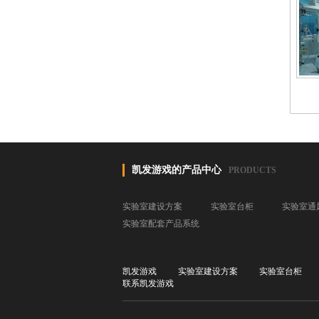
凯发游戏的产品中心
PRODUCTS
实验室建设方案
实验室台柜
实验室通
实验室配套产品系统
凯发游戏
实验室建设方案
实验室台柜
联系凯发游戏