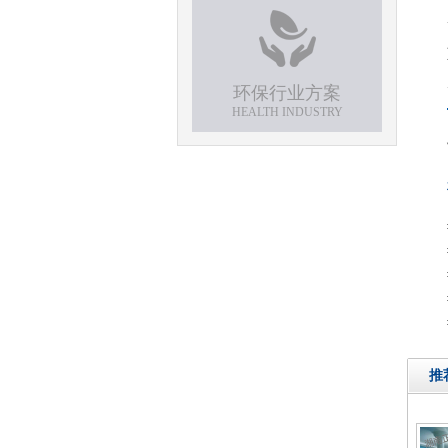
环保行业方案
HEALTH INDUSTRY
推