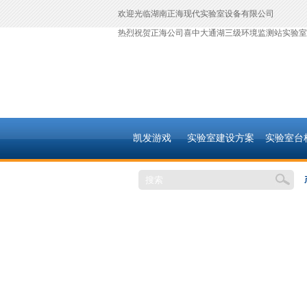
欢迎光临湖南正海现代实验室设备有限公司
热烈祝贺正海公司喜中大通湖三级环境监测站实验室
凯发游戏
实验室建设方案
实验室台