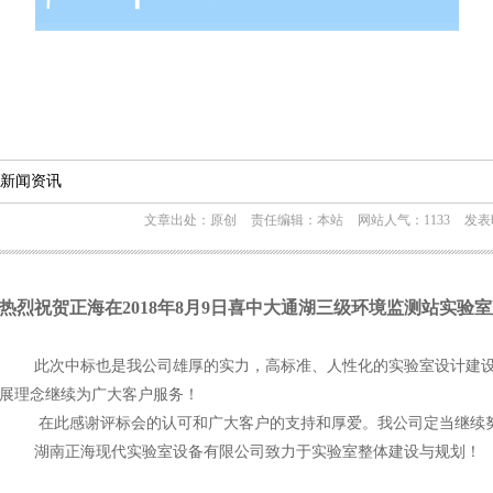
新闻资讯
文章出处：原创
责任编辑：本站
网站人气：1133
发表时
热烈祝贺正海在2018年8月9日喜中大通湖三级环境监测站实验
此次中标也是我公司雄厚的实力，高标准、人性化的实验室设计建设
展理念继续为广大客户服务！
在此感谢评标会的认可和广大客户的支持和厚爱。我公司定当继续努
湖南正海现代实验室设备有限公司致力于实验室整体建设与规划！