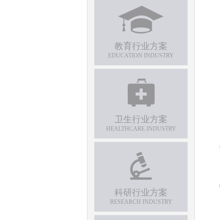
教育行业方案
EDUCATION INDUSTRY
卫生行业方案
HEALTHCARE INDUSTRY
科研行业方案
RESEARCH INDUSTRY