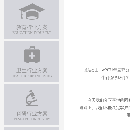
教育行业方案
EDUCATION INDUSTRY
卫生行业方案
2021年度
总结会上，对
HEALTHCARE INDUSTRY
伴们值得我们学
今天我们分享喜悦的同
道路上。我们不能决定客户
科研行业方案
RESEARCH INDUSTRY