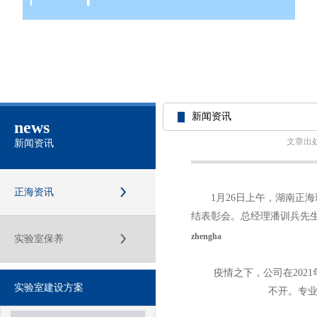
新闻资讯
news
文章出
新闻资讯
正海资讯
1月26日上午，湖南正
结表彰会。总经理潘训兵先
zhengha
实验室保养
疫情之下，公司在
20
实验室建设方案
不开。
专