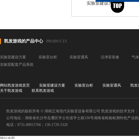
实验室建设方案
凯发游戏的产品中心
PRODUCTS
实验室建设方案
实验室台柜
实验室通风
洁净室装修
气体
实验室配套产品系统
网站凯发游戏首页
实验室建设方案
实验室台柜
实验室通风
凯发
关于凯发游戏
联系凯发游戏
凯发游戏的版权所有 © 湖南正海现代实验室设备有限公司 凯发游戏的技术支持：
公司地址：湖南省长沙市岳麓区学士街道学士路336号湖南省检验检测特色产业园a
电话：0731-88915766；130-1729-5320
网站地图