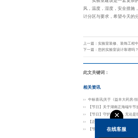
实验室建设是一套复杂的系
风，温度，湿度，安全措施
计分区与要求，希望今天的
上一篇：
实验室装修、装饰工程
下一篇：
您的实验室设计靠谱吗？
此文关键词：
相关资讯
中标喜讯|关于《益丰大药房-
【节日】关于湖南正海端午节
【节日】守护不缺席，无论是
【正海课堂】强化消防安全意
在线客服
【节气】今日芒种 ，一个生