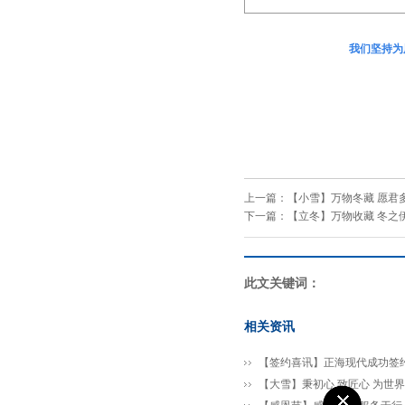
我们坚持为用户
上一篇：
【小雪】万物冬藏 愿君
下一篇：
【立冬】万物收藏 冬之
此文关键词：
相关资讯
【签约喜讯】正海现代成功签
【大雪】秉初心 致匠心 为世