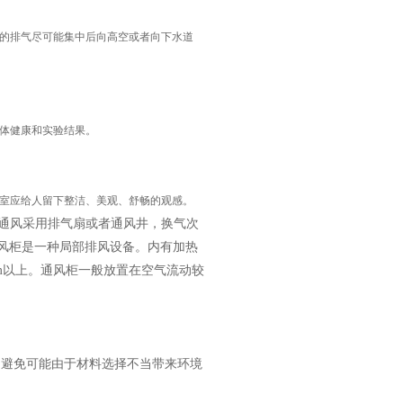
的排气尽可能集中后向高空或者向下水道
体健康和实验结果。
室应给人留下整洁、美观、舒畅的观感。
室通风采用排气扇或者通风井，换气次
通风柜是一种局部排风设备。内有加热
m以上。通风柜一般放置在空气流动较
，避免可能由于材料选择不当带来环境