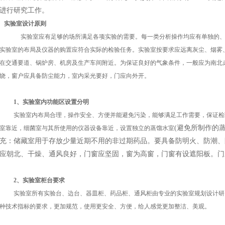
进行研究工作。
实验室设计原则
实验室应有足够的场所满足各项实验的需要。每一类分析操作均应有单独的
实验室的布局及仪器的购置应符合实际的检验任务。实验室按要求应远离灰尘、烟雾
在交通要道、锅炉房、机房及生产车间附近。为保证良好的气象条件，一般应为南北
烧，窗户应具备防尘能力，室内采光要好，门应向外开。
1、实验室内功能区设置分明
实验室内布局合理，操作安全、方便并能避免污染，能够满足工作需要，保证检
(避免所制作的
室靠近，细菌室与其所使用的仪器设备靠近，设置独立的蒸馏水室
充：储藏室用于存放少量近期不用的非过期药品。要具备防明火、防潮、
应朝北、干燥、通风良好，门窗应坚固，窗为高窗，门窗有设遮阳板。门
2、实验室柜台要求
实验室所有实验台、边台、器皿柜、药品柜、通风柜由专业的实验室规划设计研
种技术指标的要求，更加规范，使用更安全、方便，给人感觉更加整洁、美观。