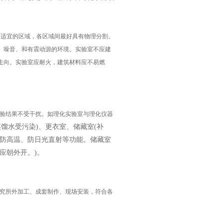
、适宜的区域，各区域间最好具有物理分割。
、噪音、和有震动源的环境。实验室不应建
走向。实验室应耐火，建筑材料应不易燃
验结果不受干扰。如理化实验室与理化仪器
蒸馏水受污染)、更衣室、储藏室(补
防高温、防日光直射等功能。储藏室
应朝外开。)。
究所外加工、成套制作、现场安装，符合各