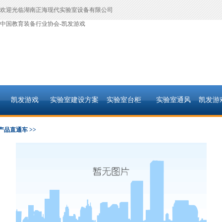
欢迎光临湖南正海现代实验室设备有限公司
中国教育装备行业协会-凯发游戏
凯发游戏
实验室建设方案
实验室台柜
实验室通风
凯发游
产品直通车 >>