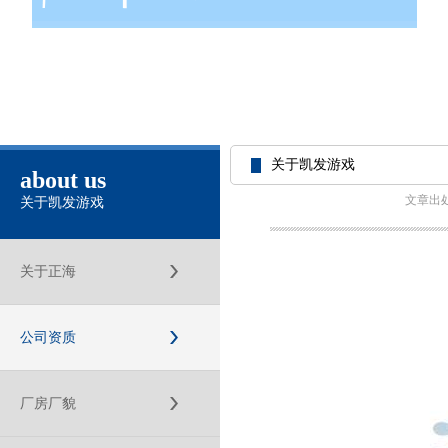
关于凯发游戏
about us
文章出
关于凯发游戏
关于正海
公司资质
厂房厂貌