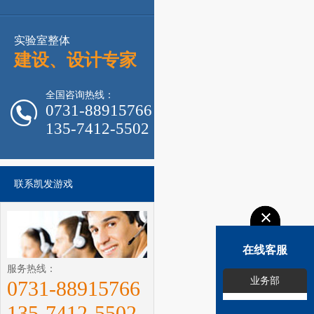
实验室整体
建设、设计专家
全国咨询热线：
0731-88915766
135-7412-5502
联系凯发游戏
在线客服
服务热线：
业务部
0731-88915766
135-7412-5502