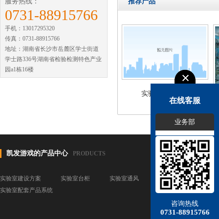
服务热线：
推荐产品
0731-88915766
手机：13017295320
传真：0731-88915766
地址：湖南省长沙市岳麓区学士街道
学士路336号湖南省检验检测特色产业
园a1栋16楼
实验室建设方案
在线客服
业务部
凯发游戏的产品中心
PRODUCTS
实验室建设方案
实验室台柜
实验室通风
洁净室装修
气体
实验室配套产品系统
咨询热线
0731-88915766