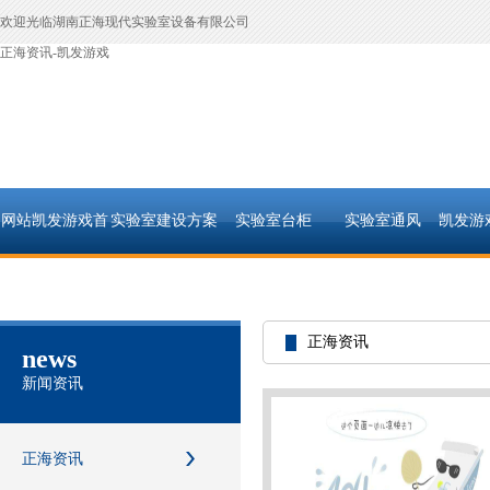
欢迎光临湖南正海现代实验室设备有限公司
正海资讯-凯发游戏
网站凯发游戏首
实验室建设方案
实验室台柜
实验室通风
凯发游
页
正海资讯
news
新闻资讯
正海资讯