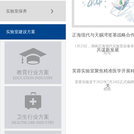
实验室保养
实验室建设方案
正海现代与天赐湾签署战略合
1月23日，湖南正海现代实验室设备
共谋新发展
司与..
芙蓉实验室聚焦精准医学开展
教育行业方案
EDUCATION INDUSTRY
芙蓉实验室于2022年7月24日正式揭
关
焦精..
卫生行业方案
HEALTHCARE INDUSTRY